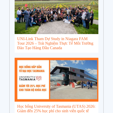
UNI-Link Tham Dự Study in Niagara FAM
Tour 2026 – Trải Nghiệm Thực Tế Môi Trường
Đào Tạo Hàng Đầu Canada
Học bổng University of Tasmania (UTAS) 2026:
Giảm đến 25% học phí cho sinh viên quốc tế