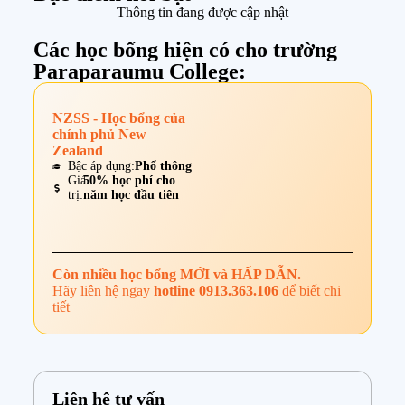
Thông tin đang được cập nhật
Các học bổng hiện có cho trường
Paraparaumu College:
NZSS - Học bổng của
chính phủ New
Zealand
Bậc áp dụng:
Phổ thông
Giá
50% học phí cho
trị:
năm học đầu tiên
Còn nhiều học bổng MỚI và HẤP DẪN.
Hãy liên hệ ngay
hotline
0913.363.106
để biết chi
tiết
Liên hệ tư vấn