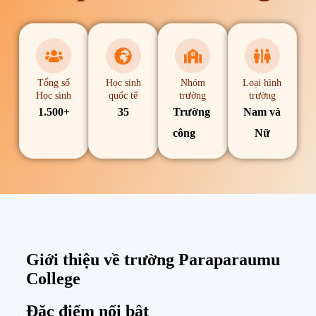
Tổng số
Học sinh
Nhóm
Loại hình
Học sinh
quốc tế
trường
trường
1.500+
35
Trường
Nam và
công
Nữ
Giới thiệu về trường Paraparaumu
College
Đặc điểm nổi bật